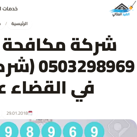
خدمات ا
الرئيسية
/
م
شركة مكافحة ح
03298969
في القضاء ع
29.01.2018