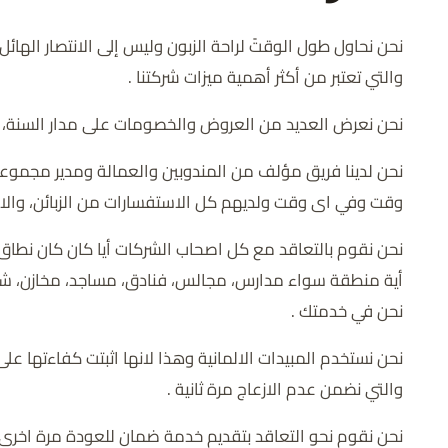
نحن نحاول طول الوقتً لراحة الزبون وليس إلى الانتصار الهائ
والتي تعتبر من أكثر أهمية ميزات شركتنا .
نحن نعرض العديد من العروض والخصومات على مدار السنة، له
نحن لدينا فريق مؤلف من المندوبين والعمالة ومدير مجموعة ا
وقت وفي اى وقت ولديهم كل الاستفسارات من الزبائن، والا
نحن نقوم بالتعاقد مع كل اصحاب الشركات أيا كان كان نطاق ا
أية منطقة سواء مدارس، مجالس، فنادق، مساجد، مخازن، شالي
نحن في خدمتك .
نحن نستخدم المبيدات الالمانية وهذا لانها اثبتت كفاءتها عل
والتي نضمن عدم الازعاج مرة ثانية .
نحن نقوم نحو التعاقد بتقديم خدمة ضمان للعودة مرة اخرى ل