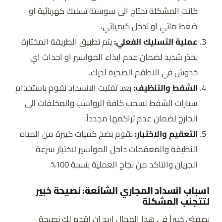
كانت المشكلة تحتاج الى سوستة تسليك كهربائية او
ضغط مائي او تدخل كيميائي.
عملية التسليك الفعلي:
يتم تطبيق الطريقة المختارة
بحذر شديد لضمان عدم ايذاء المواسير او احداث اي
خدوش في الاطقم الصحية لديك.
الشفط والتنظيف:
بعد تفتيت الانسداد نقوم باستخدام
سيارات الشفط لسحب كافة الرواسب والمخلفات الى
الخارج لضمان عدم تراكمها مجدداً.
التعقيم والاختبار:
نقوم بضخ كميات كبيرة من المياه
النظيفة والمعقمات داخل المواسير لاختبار سرعة
الجريان والتاكد من نجاح العملية بنسبة 100%.
اسباب انسداد المجاري الشائعة: نصيحة خبير
لتتجنب المشكلة
بصفتي خبيراً في هذا المجال اريد ان اقدم لك نصيحة