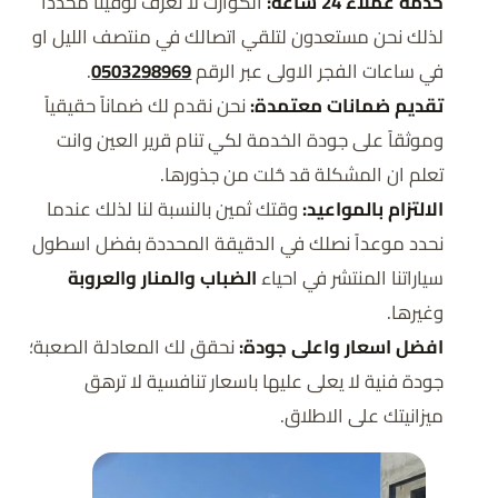
خدمة عملاء 24 ساعة:
الكوارث لا تعرف توقيتاً محدداً
م
لذلك نحن مستعدون لتلقي اتصالك في منتصف الليل او
ل
في ساعات الفجر الاولى عبر الرقم
0503298969
.
تقديم ضمانات معتمدة:
نحن نقدم لك ضماناً حقيقياً
وموثقاً على جودة الخدمة لكي تنام قرير العين وانت
تعلم ان المشكلة قد حُلت من جذورها.
الالتزام بالمواعيد:
وقتك ثمين بالنسبة لنا لذلك عندما
نحدد موعداً نصلك في الدقيقة المحددة بفضل اسطول
سياراتنا المنتشر في احياء
الضباب والمنار والعروبة
وغيرها.
افضل اسعار واعلى جودة:
نحقق لك المعادلة الصعبة؛
جودة فنية لا يعلى عليها باسعار تنافسية لا ترهق
ميزانيتك على الاطلاق.