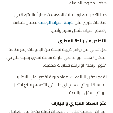
هذه الخطوط الطويلة.
كما نلتزم بالمعايير الفنية المعتمدة محلياً والمتبعة في
قطاعات كبرى مثل
شركة المياه الوطنية
لضمان كفاءة
وتدفق المياه بشكل سليم وآمن.
التخلص من رائحة المجاري
هل تعاني من روائح كريهة تنبعث من البالوعات رغم نظافة
المكان؟ هذه الروائح هي غازات سامة تتسرب بسبب خلل في
“كوع الريحة” او تراكم فطريات مخفية.
نقوم بحقن البالوعات بمواد حيوية تقضي على البكتيريا
المسببة للروائح ونعالج اي خلل في التصميم يمنع احتجاز
الروائح اسفل البالوعة.
فتح انسداد المجاري والبيارات
البيارات الخارجية تحتاج الى معدات ثقيلة وخبرة في التعامل