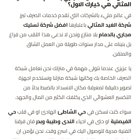
المثالي هي خيارك الاول؟
ق
في عالم مليء بالشركات التي تقدم خدمات الصرف تبرز
د
شركة الغيد المثالي
باعتبارها
افضل شركة تسليك
م
مجاري بالدمام
بلا منازع ونحن لا ندعي هذا اللقب من فراغ
ة
بل بنيناه على مدار سنوات طويلة من العمل الشاق
رق
والمتقن.
م
يا عزيزي عندما نتولى مهمة في منزلك نحن نعامل شبكة
ا
الصرف الخاصة بك وكانها شبكة منزلنا ونستخدم اجهزة
لا
0503298969
تصوير دقيقة لمعرفة مكان الانسداد بالضبط بدلاً من
ت
التكسير العشوائي الذي يكلفك الكثير من المال والجهد.
ص
ا
سواء كنت تسكن في
حي الشاطئ
الهادئ او في قلب
حي
ل
الفيصلية
او حتى في احياء
الندى وطيبة وبدر
فان فرقنا
الفنية مدربة للوصول اليك في اسرع وقت. نحن نؤمن ان
م