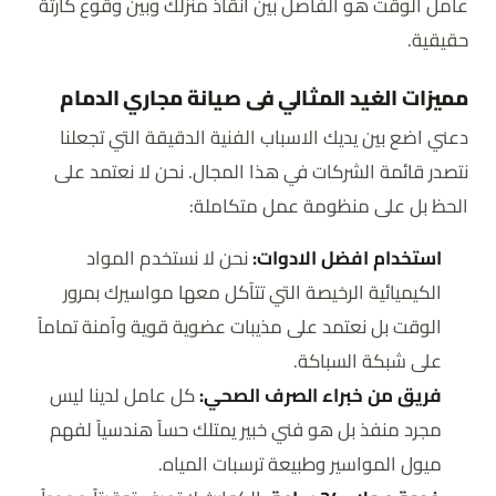
عامل الوقت هو الفاصل بين انقاذ منزلك وبين وقوع كارثة
نا
حقيقية.
ط
الدمام
(حي الشاطئ، حي الفيصلية، حي الندى،
ق
مميزات الغيد المثالي فى صيانة مجاري الدمام
حي طيبة، حي بدر، حي الضباب، حي المنار، حي
ال
دعني اضع بين يديك الاسباب الفنية الدقيقة التي تجعلنا
العروبة، حي الفردوس، حي النور، حي الخالدية،
خ
نتصدر قائمة الشركات في هذا المجال. نحن لا نعتمد على
حي العزيزية، حي المزروعية، وباقي الاحياء)
د
الحظ بل على منظومة عمل متكاملة:
م
استخدام افضل الادوات:
نحن لا نستخدم المواد
ة
الكيميائية الرخيصة التي تتآكل معها مواسيرك بمرور
س
الوقت بل نعتمد على مذيبات عضوية قوية وآمنة تماماً
اع
على شبكة السباكة.
ا
فريق من خبراء الصرف الصحي:
كل عامل لدينا ليس
ت
خدمة عملاء 24 ساعة طوال ايام الاسبوع
مجرد منفذ بل هو فني خبير يمتلك حساً هندسياً لفهم
ال
لخدمتكم
ميول المواسير وطبيعة ترسبات المياه.
ع