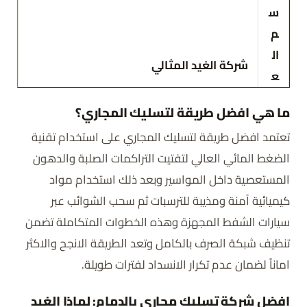
س
م
ال
شركة الغيد المثالي
ع
لا
ما هي افضل طريقة لتسليك المجاري؟
م
تعتمد افضل طريقة لتسليك المجاري على استخدام تقنية
ة
الضغط المائي العالي لتفتيت التراكمات الصلبة والدهون
ال
المستعصية داخل المواسير وبعد ذلك استخدام مواد
خ
كيميائية آمنة ومذيبة للترسبات ثم سحب الشوائب عبر
د
سيارات الشفط المجهزة وهذه الخطوات المتكاملة تضمن
م
تنظيف شبكة الصرف بالكامل وتعد الطريقة الانجح والاكثر
ة
اماناً لضمان عدم تكرار الانسداد لفترات طويلة.
ال
شركة تسليك مجاري بالدمام
افضل شركة تسليك مجاري بالدمام: لماذا الغيد
م