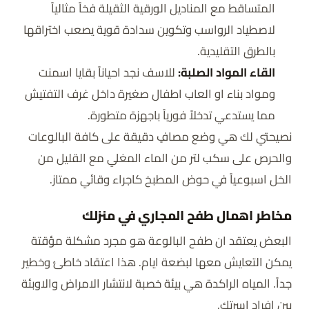
المتساقط مع المناديل الورقية الثقيلة فخاً مثالياً
لاصطياد الرواسب وتكوين سدادة قوية يصعب اختراقها
بالطرق التقليدية.
القاء المواد الصلبة:
للاسف نجد احياناً بقايا اسمنت
ومواد بناء او العاب اطفال صغيرة داخل غرف التفتيش
مما يستدعي تدخلاً فورياً باجهزة متطورة.
نصيحتي لك هي وضع مصافٍ دقيقة على كافة البالوعات
والحرص على سكب لتر من الماء المغلي مع القليل من
الخل اسبوعياً في حوض المطبخ كاجراء وقائي ممتاز.
مخاطر اهمال طفح المجاري في منزلك
البعض يعتقد ان طفح البالوعة هو مجرد مشكلة مؤقتة
يمكن التعايش معها لبضعة ايام. هذا اعتقاد خاطئ وخطير
جداً. المياه الراكدة هي بيئة خصبة لانتشار الامراض والاوبئة
بين افراد اسرتك.