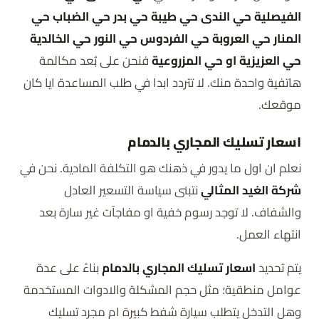
الفيصلية حي الندى حي طيبة حي بدر حي الضباب حي
المنار حي العروبة حي الفردوس حي النور حي الخالدية
حي العزيزية او حي المزروعية
فنحن على بُعد مكالمة
هاتفية واحدة منك. لا تتردد ابدا في طلب المساعدة ايا كان
موقعك.
اسعار تسليك المجاري بالدمام
نعلم ان اول ما يدور في ذهنك هو التكلفة المادية. نحن في
شركة الغيد المثالي
نتبنى سياسة التسعير العادل
والشفاف. لا توجد رسوم خفية او مفاجآت غير سارة بعد
انتهاء العمل.
يتم تحديد
اسعار تسليك المجاري بالدمام
بناءً على عدة
عوامل منطقية؛ مثل حجم المشكلة والادوات المستخدمة
وهل التدخل يتطلب سيارة شفط كبيرة ام مجرد تسليك