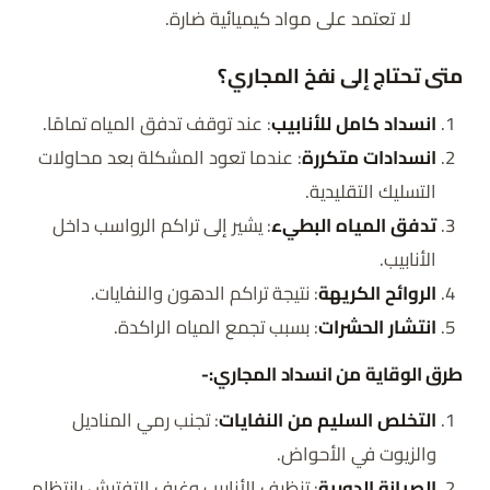
لا تعتمد على مواد كيميائية ضارة.
متى تحتاج إلى نفخ المجاري؟
انسداد كامل للأنابيب
: عند توقف تدفق المياه تمامًا.
انسدادات متكررة
: عندما تعود المشكلة بعد محاولات
التسليك التقليدية.
تدفق المياه البطيء
: يشير إلى تراكم الرواسب داخل
الأنابيب.
الروائح الكريهة
: نتيجة تراكم الدهون والنفايات.
انتشار الحشرات
: بسبب تجمع المياه الراكدة.
طرق الوقاية من انسداد المجاري:-
التخلص السليم من النفايات
: تجنب رمي المناديل
والزيوت في الأحواض.
الصيانة الدورية
: تنظيف الأنابيب وغرف التفتيش بانتظام.